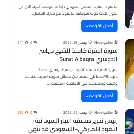
بلاقيود : مبارك الفاضل المهدي : إذا لم تتوقف الحرب الآن، لن
تكون هناك دولة سودانية بلاقيود مع مبارك الفاضل…
أكمل القراءة »
Abdelgadier
نوفمبر 29, 2025
0
311
سورة البقرة كاملة للشيخ د.ياسر
الدوسري Surat Albaqra
سورة البقرة كاملة للشيخ د.ياسر الدوسري Surat
Albaqraفيما يلي تسعة من فضائل سورة البقرة، بصياغة
واضحة ومعتمدة على الأحاديث الصحيحة:…
أكمل القراءة »
Abdelgadier
نوفمبر 22, 2025
0
689
رئيس تحرير صحيفة التيار السودانية :
النفوذ الأميركي–السعودي قد ينهي