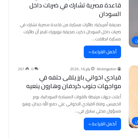
قاعدة مصرية تشارك في ضربات داخل
السودان
صحيفة أمريكية: طائرات مسيّرة من قاعدة مصرية تشارك في
ضربات داخل السودان ذكرت صحيفة نيويورك تايمز أن طائرات
مسيّرة انطلقت…
ن
أكمل القراءة »
Abdelgadier
يناير 16, 2026
0
267
قيادي اخواني بارز يلقى حتفه في
مواجهات جنوب كردفان وهارون ينعيه
أعلنت جهات مرتبطة بالقوات المسلحة السودانية، يوم
الخميس، وفاة القيادي الاخواني علي دفع الله ديدان، وهو
مسؤول محلي سابق في…
ن
أكمل القراءة »