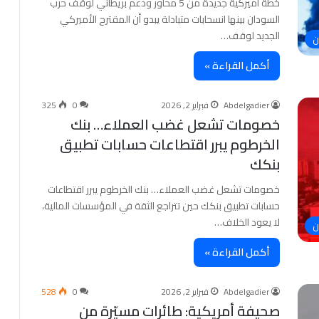
خطة أميركية جديدة من 5 محاور ودعم بريطاني لوقف حرب
السودان بينها انسحابات متبادلة يبدو أن المقترح الأميركي
الجديد لوقف…
ن
أكمل القراءة »
Abdelgadier
فبراير 2, 2026
0
325
خصومات تشعل غضب العملاء… بنك
الخرطوم يبرر اقتطاعات حسابات تطبيق
بنكك
خصومات تشعل غضب العملاء… بنك الخرطوم يبرر اقتطاعات
حسابات تطبيق بنكك حين تتراجع الثقة في المؤسسات المالية،
لا يعود الخلاف…
ن
أكمل القراءة »
Abdelgadier
فبراير 2, 2026
0
528
صحيفة أمريكية: طائرات مسيّرة من