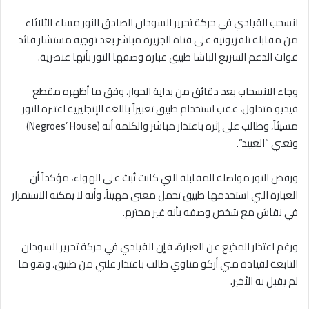
انسحب القيادي في حركة تحرير السودان الصادق النور مساء الثلاثاء
من مقابلة تلفزيونية على قناة الجزيرة مباشر بعد توجيه مستشار قائد
قوات الدعم السريع الباشا طبيق عبارة وصفها النور بأنها عنصرية.
وجاء الانسحاب بعد دقائق من بداية الحوار، وفق ما أظهره مقطع
فيديو متداول، عقب استخدام طبيق تعبيراً باللغة الإنجليزية اعتبره النور
مسيئاً، وطالب على إثره باعتذار مباشر والكلمة أنه (Negroes’ House)
وتعني “العبيد”.
ورفض النور مواصلة المقابلة التي كانت تُبث على الهواء، مؤكداً أن
العبارة التي استخدمها طبيق تحمل معنى مهيناً، وأنه لا يمكنه الاستمرار
في نقاش مع شخص وصفه بأنه غير محترم.
ورغم اعتذار المذيع عن العبارة، فإن القيادي في حركة تحرير السودان
التابعة لقيادة مني أركو مناوي طالب باعتذار علني من طبيق، وهو ما
لم يقبل به الأخير.