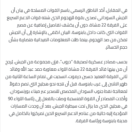
في المقابل، أكد الناطق الرسمي باسم القوات المسلحة في بيان أن
الجيش السوداني تصدى بقوة للهجوم الذي شنته قوات الدعم السريع
على الفرقة 22 مشاة، دون أن يكشف تفاصيل إضافية عن مصير
القوات التي كانت داخل بابنوسة. البيان اكتفى بالإشارة إلى أن الجيش
تمكن من صد الهجوم، بينما ظلت المعلومات الميدانية متضاربة بشأن
حجم الخسائر.
بحسب مصادر عسكرية لصحيفة “دروب”، فإن مجموعة من الجيش، يُرجح
أن من بينها قائد الفرقة 22 مشاة اللواء معاوية حمد عبد الله وقائد
ثاني الفرقة العميد حسين درموت، انسحبت في تمام الساعة الثانية من
ظهر الاثنين إلى غرب بابنوسة، قبل أن تتجه نحو هجليج التي تضم حقولاً
لمعالجة نفط جنوب السودان المخصص للتصدير عبر ميناء بورتسودان.
وأكدت المصادر أن القوة المنسحبة وصلت بالفعل إلى رئاسة اللواء 90
في هجليج، الذي ما يزال تحت سيطرة الجيش، بعد أن وجدت المسارات
المؤدية إليه خالية من عناصر الدعم السريع الذين تمركزوا بالكامل في
مدينة بابنوسة ورئاسة الفرقة.