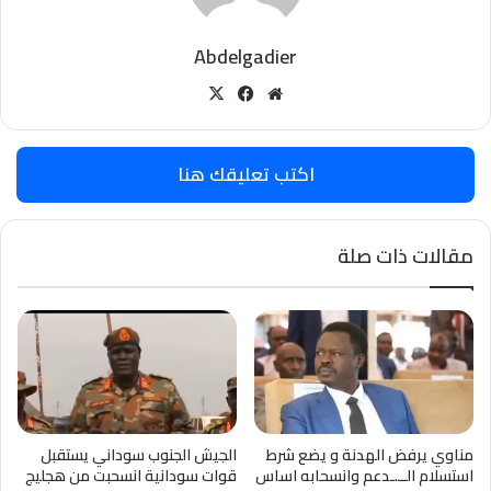
Abdelgadier
موقع
‫X
فيسبوك
الويب
اكتب تعليقك هنا
مقالات ذات صلة
مناوي يرفض الهدنة و يضع شرط
الجيش الجنوب سوداني يستقبل
استسلام الــ.ـدعم وانسحابه اساس
قوات سودانية انسحبت من هجليج