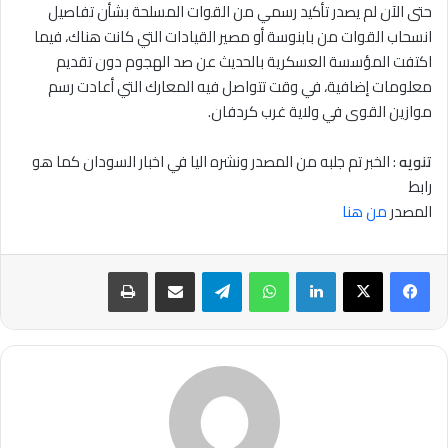
حتى الآن لم يصدر تأكيد رسمي من القوات المسلحة بشأن تفاصيل
انسحاب القوات من بابنوسة أو مصير القيادات التي كانت هناك، فيما
اكتفت المؤسسة العسكرية بالحديث عن صد الهجوم دون تقديم
معلومات إضافية، في وقت تتواصل فيه المعارك التي أعادت رسم
موازين القوى في ولاية غرب كردفان.
تنويه
: الخبر تم جلبه من المصدر ونشره اليا في اخبار السودان كما هو
رابط
المصدر
من هنا
لينكدإن
واتساب
تيلقرام
مشاركة عبر البريد
طباعة