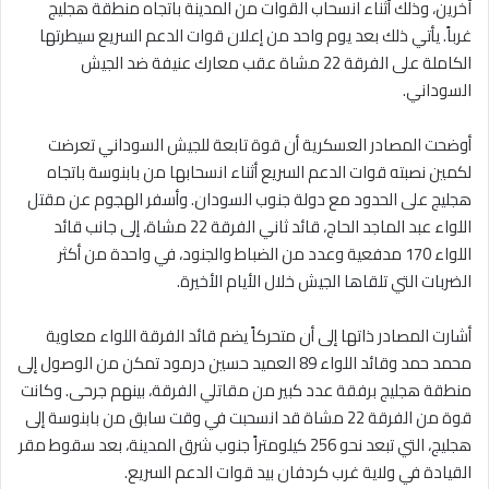
آخرين، وذلك أثناء انسحاب القوات من المدينة باتجاه منطقة هجليج
غرباً. يأتي ذلك بعد يوم واحد من إعلان قوات الدعم السريع سيطرتها
الكاملة على الفرقة 22 مشاة عقب معارك عنيفة ضد الجيش
السوداني.
أوضحت المصادر العسكرية أن قوة تابعة للجيش السوداني تعرضت
لكمين نصبته قوات الدعم السريع أثناء انسحابها من بابنوسة باتجاه
هجليج على الحدود مع دولة جنوب السودان. وأسفر الهجوم عن مقتل
اللواء عبد الماجد الحاج، قائد ثاني الفرقة 22 مشاة، إلى جانب قائد
اللواء 170 مدفعية وعدد من الضباط والجنود، في واحدة من أكثر
الضربات التي تلقاها الجيش خلال الأيام الأخيرة.
أشارت المصادر ذاتها إلى أن متحركاً يضم قائد الفرقة اللواء معاوية
محمد حمد وقائد اللواء 89 العميد حسين درمود تمكن من الوصول إلى
منطقة هجليج برفقة عدد كبير من مقاتلي الفرقة، بينهم جرحى. وكانت
قوة من الفرقة 22 مشاة قد انسحبت في وقت سابق من بابنوسة إلى
هجليج، التي تبعد نحو 256 كيلومتراً جنوب شرق المدينة، بعد سقوط مقر
القيادة في ولاية غرب كردفان بيد قوات الدعم السريع.