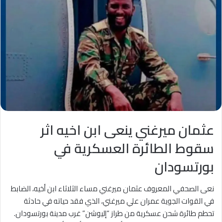
عثمان ميرغني ينعى ابن اخيه اثر
سقوط الطائرة العسكرية في
بورتسودان
نعى الصحفي المعروف عثمان ميرغني مساء الثلاثاء ابن أخيه، الضابط
في القوات الجوية عمران علي ميرغني، الذي فقد حياته في حادثة
تحطم طائرة شحن عسكرية من طراز “إليوشن” غرب مدينة بورتسودان.