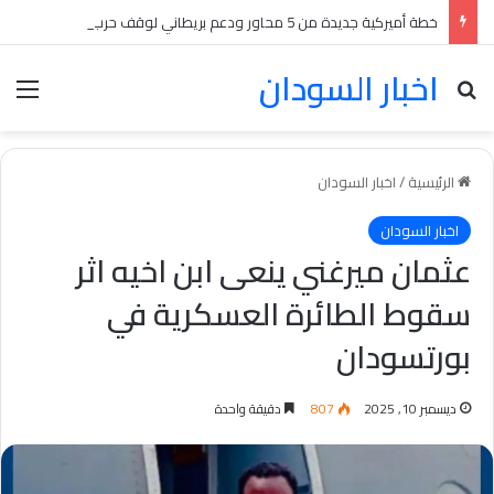
خطة أميركية جديدة من 5 محاور ودعم بريطاني لوقف حرب السودان بينها انسحابات متبادلة
اخبار السودان
بحث عن
الق
الرئيسية
/
اخبار السودان
اخبار السودان
عثمان ميرغني ينعى ابن اخيه اثر
سقوط الطائرة العسكرية في
بورتسودان
ديسمبر 10, 2025
807
دقيقة واحدة