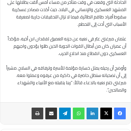
الحادثة التي وقعت في وقت متأخر من مساء أمس ألقت بظلالها على
المشهد العسكري والإنساني في البلاد، حيث أكدت مصادر عسكرية
سقوط أفراد طاقم الطائرة، فيما لا تزال التحقيقات جارية لمعرفة
الأسباب التي أدت إلى التحطم.
عثمان ميرغني عبّر في نعيه عن حزنه العميق لفقدان ابن أخيه، مؤكداً
أن عمران كان من أبطال القوات الجوية الذين ظلوا يؤدون واجبهم
العسكري دون انقطاع منذ اندلاع الحرب.
وأوضح أن رحيله يمثل خسارة مؤلمة للأسرة ولرفاقه في السلاح، مشيراً
إلى أن تضحياته ستظل حاضرة في ذاكرة من عرفوه وعملوا معه.
ميرغني ختم نعيه بالدعاء قائلاً: “ربنا يتقبله مع الأنبياء والشهداء
والصالحين”.
لينكدإن
واتساب
تيلقرام
مشاركة عبر البريد
طباعة