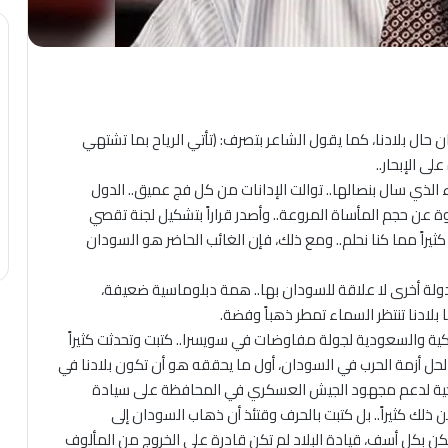
ان حال بلادنا، كما يقول الشاعر بتصرف: (تأتي الرياح بما تشتهي
لى الإبحار..
 الذي سال بنصالها.. توالت الإدانات من كل فج عميق.. الدول
ن حجم المأساة المروعة.. وأصدر قراراً بتشكيل لجنة تقصي
 كثيراً مما كنا نحلم.. ومع ذلك، فإن الغائب الحاضر هو السودان
دولة أخرى لا علاقة للسودان بها.. همة دبلوماسية ضعيفة،
ادنا تنتظر السماء تمطر ذهباً وفضة.
متحدة الأمريكية والسعودية لجولة مفاوضات في سويسرا.. كتبت وتحدثت كثيراً
لحل أزمة الحرب في السودان، أول ما يحققه هو أن تكون بلادنا في
ارجية لدعم مجهود الجيش العسكري في المحافظة على سيادة
من ذلك كثيراً.. بل كتبت بالحرف وقتئذ أن ذهاب السودان إلى
كن بكل أسف، قيادة البلاد لم تكن قادرة على الخروج من المألوف