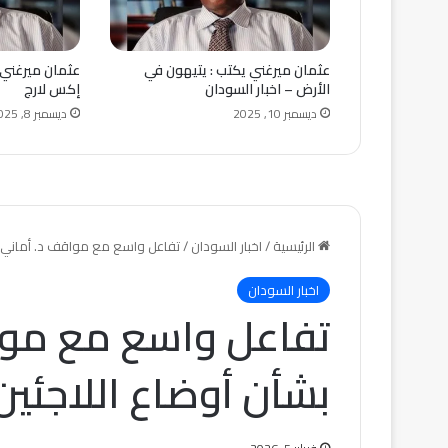
عثمان ميرغني يكتب : يتيهون في
عثمان ميرغني 
الأرض – اخبار السودان
إكس لارج
ديسمبر 10, 2025
ديسمبر 8, 2025