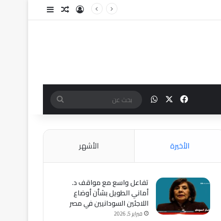
تسجيل الدخول
مقال عشوائي
إضافة عمود جا
‫X
فيسبوك
واتساب
بحث
عن
الأخيرة
الأشهر
تفاعل واسع مع مواقف د.
أماني الطويل بشأن أوضاع
اللاجئين السودانيين في مصر
فبراير 5, 2026