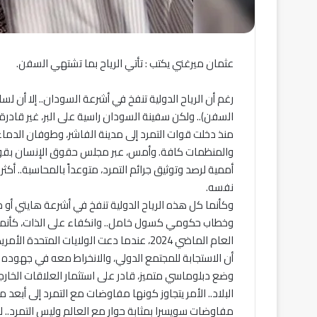
عثمان ميرغني يكتب : تأتي الرياح بما تشتهي السفن.
رغم أن الرياح الدولية تنفخ في أشرعة السودان.. إلا أن لس
السفن).. ولكن سفينة السودان راسية على البر، غير قادرة ع
منذ دخلت قوات التمرد إلى مدينة الفاشر، وطوفان الدماء
والمنظمات كافة. وأمس، عبر مجلس حقوق الإنسان بقوة ع
أممية لرصد وتوثيق جرائم التمرد، متوعداً بالمحاسبة.. أكثر
نفسه.
وكأنما كل هذه الرياح الدولية تنفخ في أشرعة هايتي أو 
وخطاب حكومي كسول خامل.. وانكفاء على الذات، كأنما بل
العام الماضي 2024، عندما دعت الولايات ال
أن الاستجابة للمجتمع الدولي، والانخراط معه في جهوده 
وضع دبلوماسي متميز، قادر على استثمار العلاقات الخ
البلاد.. الأمر يتجاوز كونها مفاوضات مع التمرد إلى أبعد 
مفاوضات سويسرا بمثابة حوار مع العالم وليس التمرد.. ل