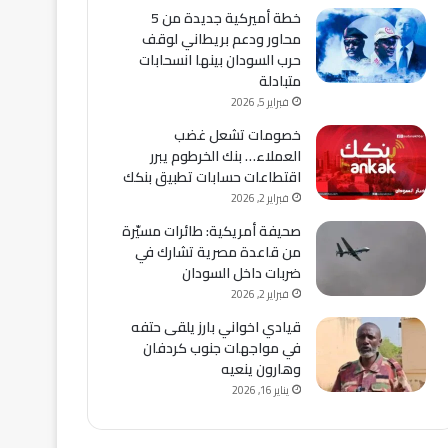
خطة أميركية جديدة من 5
محاور ودعم بريطاني لوقف
حرب السودان بينها انسحابات
متبادلة
فبراير 5, 2026
خصومات تشعل غضب
العملاء… بنك الخرطوم يبرر
اقتطاعات حسابات تطبيق بنكك
فبراير 2, 2026
صحيفة أمريكية: طائرات مسيّرة
من قاعدة مصرية تشارك في
ضربات داخل السودان
فبراير 2, 2026
قيادي اخواني بارز يلقى حتفه
في مواجهات جنوب كردفان
وهارون ينعيه
يناير 16, 2026