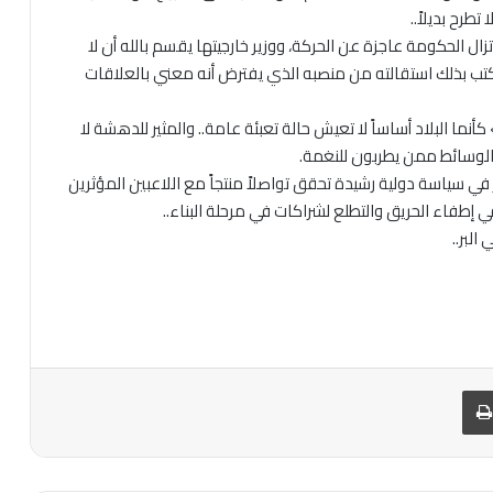
تطرح بديلاً..
ال الحكومة عاجزة عن الحركة، ووزير خارجيتها يقسم بالله أن لا
كتب بذلك استقالته من منصبه الذي يفترض أنه معني بالعلاقات
أنما البلاد أساساً لا تعيش حالة تعبئة عامة.. والمثير للدهشة لا
الوسائط ممن يطربون للنغمة.
ي سياسة دولية رشيدة تحقق تواصلاً منتجاً مع اللاعبين المؤثرين
ي إطفاء الحريق والتطلع لشراكات في مرحلة البناء..
البر..
بريد
طباعة