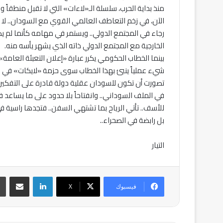
منذ بداية الحرب، سلسلة الـ«لاءات» التي لا تقبل منطقاً ولا 
الآن، في زخم التعاطف العالمي القوي مع السودان.. لا تز
رجاء في المجتمع الدولي.. ويستمر في مهامه كأنما لم ي
الخارجية مع المجتمع الدولي ذاته الذي يشهر يأسه منه.
بينما الخطاب الحكومي يكرر عبارة «إعلان التعبئة العامة» ك
شيء عملياً ينبئ بهذا الخطاب سوى حزمة «لايكات» في 
تصورت أن تكون للسودان عقلية دولة قادرة على التفكير ف
في الملف السوداني.. وانفتاحاً بلا حدود على ما يساعد ف
للأسف.. تأتي الرياح بما تشتهي السفن.. فتجدها راسية في 
بل رابضة في الصحراء..
التيار
لينكدإن
مشاركة عبر ال
فيسبوك
‫X