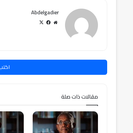
Abdelgadier
موقع
‫X
فيسبوك
الويب
اكتب
مقالات ذات صلة