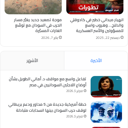
انهيار ميداني خطير في كادوقلي
موجة تصعيد جديد يغيّر مسار
والدلنج… وهروب واسع
الحرب في السودان مع توسّع
للمسؤولين والأسر العسكرية
الغارات المسيّرة
ديسمبر 22, 2025
يناير 7, 2026
الأخيرة
الأشهر
تفاعل واسع مع مواقف د. أماني الطويل بشأن
أوضاع اللاجئين السودانيين في مصر
فبراير 5, 2026
خطة أميركية جديدة من 5 محاور ودعم بريطاني
لوقف حرب السودان بينها انسحابات متبادلة
فبراير 5, 2026