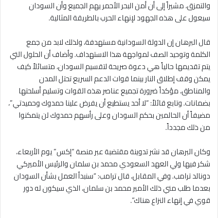
والتمزق، مشيراً إلى أن أمن البحر الأحمر يهم الجميع وأن السودان
سيعول على هذه الجهود لإنهاء الحرب بالطريقة المثالية.
قال البرهان إن الدولة السودانية مستهدفة، ولذلك لابد من جمع
الكلمة وتوحيد الصف لمواجهة هذا الاستهداف. وأضاف أن الحلول التي
يتم تقديمها حالياً هي دعوة صريحة لتقسيم السودان، متسائلاً كيف
يمكن وقف إطلاق النار بينما قوات الدعم السريع تحتل المدن
والمناطق، مؤكداً ضرورة تجميع عناصر هذه القوات وتسليم أسلحتها
بضمانات. وتابع قائلاً: “لا أحد يستطيع أن يفرض علينا حمدوك وحميدتي”،
مضيفاً أن الحالمين بحكم السودان وعلى رأسهم حمدوك لن يتمكنوا
من ذلك مجدداً.
وكان البرهان قد نشر تدوينة مقتضبة عبر منصة “إكس” يوم الأربعاء،
شكر فيها ولي العهد السعودي محمد بن سلمان والرئيس الأميركي
دونالد ترامب. وفي المقابل، قال ترامب: “سنبدأ العمل بشأن السودان
بعدما طلب مني ذلك الأمير محمد بن سلمان، الذي سيكون له دور
قوي في إنهاء النزاع هناك”.