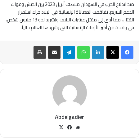
منذ اندلاع الحرب في السودان منتصف أبريل 2023 بين الجيش وقوات
الدعم السريع، تفاقمت المعاناة الإنسانية في البلاد جراء استمرار
القتال، مما أدى إلى مقتل عشرات الآلاف وتشريد نحو 13 مليون شخص،
في واحدة من أكبر الأزمات الإنسانية التي يشهدها العالم حالياً.
لينكدإن
واتساب
تيلقرام
مشاركة عبر البريد
طباعة
Abdelgadier
موقع
‫X
فيسبوك
الويب