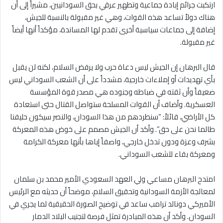
ارتكبت جرائم إبادة جماعية وتطهير عرقي بحق السودانيين، مشيراً إلى أن
هناك دولاً تساعد هذه القوات، وهي غير مقبولة بالنسبة للجيش،
إضافة إلى جماعات سياسية أخرى تقدم لها المساندة، مؤكداً أنها أيضاً
غير مقبولة.
قال البرهان إن الجيش ليس دعاة حرب ولا يرفض السلام، لكنه لن يقبل
بأي تهديدات أو إملاءات خارجية، مشدداً على أن الشعب السوداني ليس
ضعيفاً وأن ثقته في ضباطه وجنوده هي مصدر قوة المؤسسة
العسكرية. وأضاف أن القوات المسلحة ستواصل القتال حتى استعادة
كل الأراضي، قائلاً: “سنطردهم من هذا السودان، والنصر سيكون حليفنا
طالما نحن على حق”. وأكد أن الجيش مصمم على خوض هذه المعركة
بشرف وعزة ودون تدخل خارجي، واصفاً إياها بأنها معركة الكرامة
ومعركة بقاء للشعب السوداني.
امتدح البرهان مساعي ولي العهد السعودي الأمير محمد بن سلمان
لمعالجة الأزمة السودانية وتحقيق السلام، موضحاً أن حديثه مع الرئيس
الأميركي دونالد ترامب ساعد في توضيح الصورة الحقيقية لما يجري في
السودان. وأكد أن هذه المبادرة تمثل فرصة لتجنيب البلاد الدمار