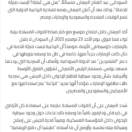
السوداني عبد الفتاح البرهان، متسائلاً: “هل هي عُملة؟ (ليست مبرئة
للذمة)”، وذلك بعد أن أعلن البرهان رفضه لمبادرة الرباعية الدولية التي
تضم الولايات المتحدة والسعودية والإمارات ومصر.
أكد البرهان خلال اجتماع موسع مع كبار ضباط القوات المسلحة برتبة
لواء فما فوق، يوم الأحد 23 نوفمبر 2025، أن السودان لا يقبل
بالإمارات كوسيط في الأزمة، موضحاً أن الرباعية ليست مبرئة للذمة في
حال كانت الإمارات جزءاً منها، خاصة في ظل ما وصفه بتورطها في
دعم “المتمردين” ضد الدولة السودانية. وأضاف أن السردية التي يرددها
مسعد بولس، مستشار الرئيس الأميركي لشؤون الشرق الأوسط
وأفريقيا، بشأن وجود سيطرة لتنظيم الإخوان داخل الجيش، هي سردية
ظلت تطلقها الإمارات، مؤكداً أنها مجرد “فزاعة” يتم استخدامها مع
الأميركيين والسعوديين والمصريين.
شدد البرهان على أن القوات المسلحة عازمة على استعادة كل الأراضي
في كردفان ودارفور، نافياً ما وصفه بالادعاءات حول وجود سيطرة
للإخوان داخل المؤسسة العسكرية، ومبيناً قدرة الجيش على إصلاح
وهيكلة بنيته بنفسه. وأوضح أن ما أسماه “مليشيا آل دقلو الإرهابية”