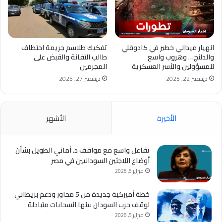
انهيار ميداني خطير في كادوقلي
تفكيك طلاسم جريمة اختطاف
والدلنج… وهروب واسع
طالب التقانة والقبض على
للمسؤولين والأسر العسكرية
المجرمين
ديسمبر 22, 2025
ديسمبر 27, 2025
الأخيرة
الأشهر
تفاعل واسع مع مواقف د. أماني الطويل بشأن
أوضاع اللاجئين السودانيين في مصر
فبراير 5, 2026
خطة أميركية جديدة من 5 محاور ودعم بريطاني
لوقف حرب السودان بينها انسحابات متبادلة
فبراير 5, 2026