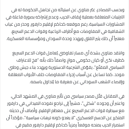
وبحسب المصادر، عبّر مناوي عن استيائه من تجاهل الحكومة له في
الترتيبات المتعلقة بعملية إيقاف الحرب، وعدم إشراكه بصورة فاعلة في
المشاورات السياسية، رغم موقعه كحاكم لإقليم دارفور. وحذر من غياب
الشفافية في المفاوضات مع أطراف الرباعية وقوات الدعم السريع،
معتبراً أن ذلك يثير القلق ويهدد وحدة السودان ومؤسساته العسكرية.
وانتقد مناوي بشدة أي مسار تفاوضي يُعامل قوات الدعم السريع
كطرف ندّي أو كيان حكومي موازٍ، واصفاً ذلك بأنه “فخ للاعتراف
السياسي المقنّع”، يقوّض الشرعية الدستورية ويهدد بناء جيش وطني
موحد. كما تساءل عن أسباب إجراء المفاوضات خلف الأبواب المغلقة
وإقصاء الشعب السوداني عن معرفة ما يُتداول باسمه.
في المقابل، قلّل مصدر سياسي من تأثير مناوي في المشهد الحالي،
واعتبر أن وجوده “شكلي”، مشيراً إلى تراجع نفوذه الميداني في دارفور
مع سيطرة قوات الدعم السريع على معظم الإقليم. وأضاف أن حديثه
المتكرر عن الحسم العسكري “لا يعدو كونه ترهات سياسية”، مؤكداً أن
استمرار الحرب يمنحه موقعاً رمزياً كحاكم لإقليم دارفور مقيم في