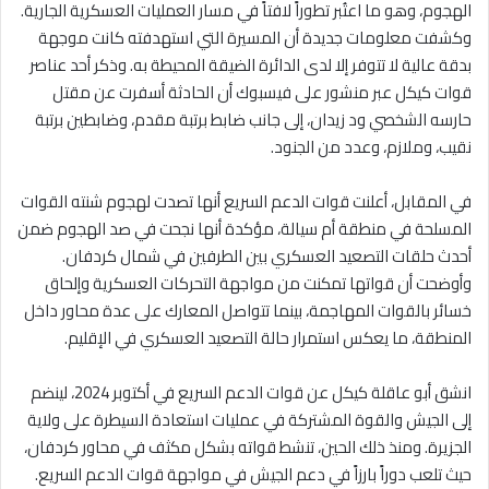
الهجوم، وهو ما اعتُبر تطوراً لافتاً في مسار العمليات العسكرية الجارية.
وكشفت معلومات جديدة أن المسيرة التي استهدفته كانت موجهة
بدقة عالية لا تتوفر إلا لدى الدائرة الضيقة المحيطة به. وذكر أحد عناصر
قوات كيكل عبر منشور على فيسبوك أن الحادثة أسفرت عن مقتل
حارسه الشخصي ود زيدان، إلى جانب ضابط برتبة مقدم، وضابطين برتبة
نقيب، وملازم، وعدد من الجنود.
في المقابل، أعلنت قوات الدعم السريع أنها تصدت لهجوم شنته القوات
المسلحة في منطقة أم سيالة، مؤكدة أنها نجحت في صد الهجوم ضمن
أحدث حلقات التصعيد العسكري بين الطرفين في شمال كردفان.
وأوضحت أن قواتها تمكنت من مواجهة التحركات العسكرية وإلحاق
خسائر بالقوات المهاجمة، بينما تتواصل المعارك على عدة محاور داخل
المنطقة، ما يعكس استمرار حالة التصعيد العسكري في الإقليم.
انشق أبو عاقلة كيكل عن قوات الدعم السريع في أكتوبر 2024، لينضم
إلى الجيش والقوة المشتركة في عمليات استعادة السيطرة على ولاية
الجزيرة. ومنذ ذلك الحين، تنشط قواته بشكل مكثف في محاور كردفان،
حيث تلعب دوراً بارزاً في دعم الجيش في مواجهة قوات الدعم السريع.