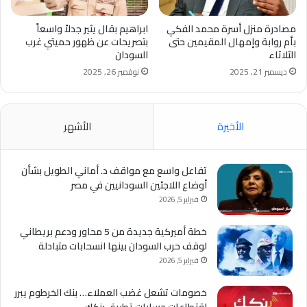
مصادرة منزل أسرة محمد الفكي
ابراهيم بقال يثير جدلاً واسعاً
بأم روابة وإمهال المقيمين حتى
بتصريحات عن ظهور حميتي غرب
الثلاثاء
السودان
ديسمبر 21, 2025
نوفمبر 26, 2025
الأخيرة
الأشهر
تفاعل واسع مع مواقف د. أماني الطويل بشأن
أوضاع اللاجئين السودانيين في مصر
فبراير 5, 2026
خطة أميركية جديدة من 5 محاور ودعم بريطاني
لوقف حرب السودان بينها انسحابات متبادلة
فبراير 5, 2026
خصومات تشعل غضب العملاء… بنك الخرطوم يبرر
اقتطاعات حسابات تطبيق بنكك