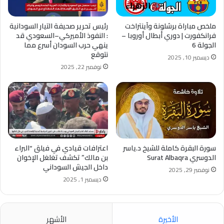
ملخص مباراة برشلونة وآينتراخت
رئيس تحرير صحيفة التيار السودانية
فرانكفورت | دوري أبطال أوروبا –
: النفوذ الأميركي–السعودي قد
الجولة 6
ينهي حرب السودان أسرع مما
نتوقع
ديسمبر 10, 2025
نوفمبر 22, 2025
سورة البقرة كاملة للشيخ د.ياسر
اعترافات قيادي في فيلق “البراء
الدوسري Surat Albaqra
بن مالك” تكشف تغلغل الإخوان
داخل الجيش السوداني
نوفمبر 29, 2025
ديسمبر 1, 2025
الأخيرة
الأشهر