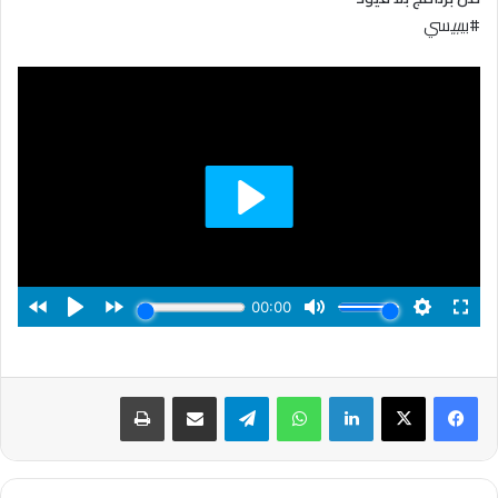
#بي
بي
سي
لينكدإن
واتساب
تيلقرام
مشاركة عبر البريد
طباعة